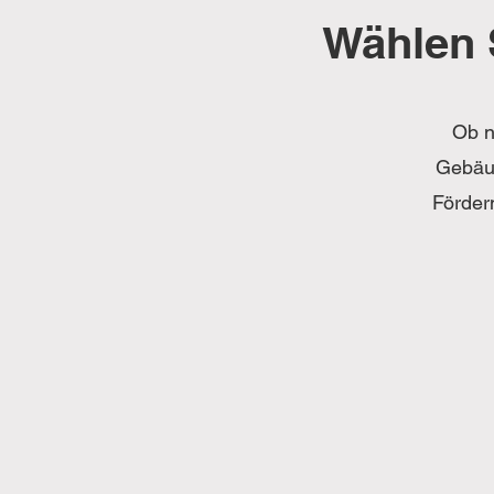
Wählen 
Ob n
Gebäud
Förder