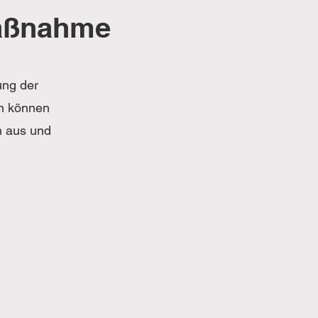
Maßnahme
ung der
n können
h aus und