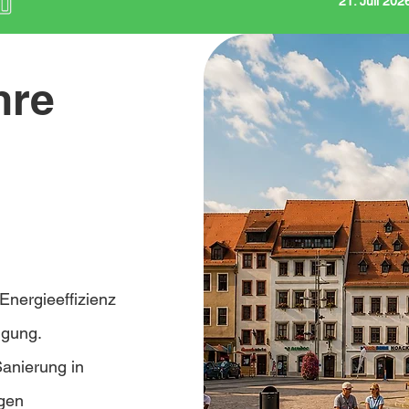
21. Juli 20
hre
nergieeffizienz
ügung.
Sanierung in
ngen