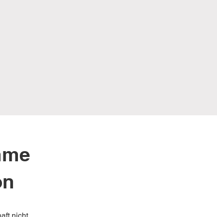
mme
on
ft nicht