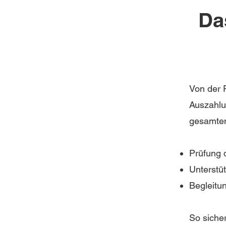
Da
Von der F
Auszahlu
gesamten
Prüfung d
Unterstü
Begleitu
So siche