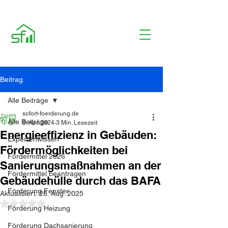
Beitrag
Alle Beiträge
sofort-foerderung.de
Alle Beiträge
9. Apr. 2024
3 Min. Lesezeit
Energieeffizienz in Gebäuden:
Expertenwissen
Fördermöglichkeiten bei
Fördermittel 2026
Sanierungsmaßnahmen an der
Fördermittel beantragen
Gebäudehülle durch das BAFA
Förderung Fenster
Aktualisiert:
28. Aug. 2025
Mit NaN von 5 Sternen bewertet.
Förderung Heizung
Förderung Dachsanierung