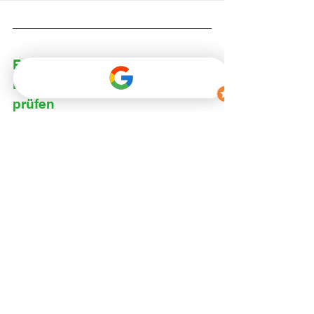
Fazit: Lüftungskonzept 
Fenstertausch rechtzeitig 
prüfen
Ein Lüftungskonzept beim 
Fenstertausch kann in vielen Fällen 
erforderlich sein und dient vor allem 
dem Schutz vor Feuchtigkeit und 
Schimmelbildung.
Wer größere Teile seiner Fenster 
austauscht, sollte die Anforderungen 
der DIN 1946-6 frühzeitig prüfen 
lassen. Dadurch lassen sich technische 
Probleme und unnötige Folgekosten 