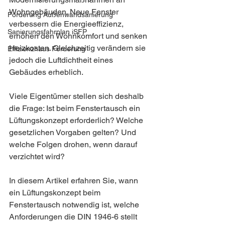
Wohngebäuden. Neue Fenster 
Förderung Außenwandsanierung
verbessern die Energieeffizienz, 
Sanierungsfahrplan iSFP
erhöhen den Wohnkomfort und senken 
Heizkosten. Gleichzeitig verändern sie 
Effizienzhaus Förderung
jedoch die Luftdichtheit eines 
Gebäudes erheblich.
Viele Eigentümer stellen sich deshalb 
die Frage: Ist beim Fenstertausch ein 
Lüftungskonzept erforderlich? Welche 
gesetzlichen Vorgaben gelten? Und 
welche Folgen drohen, wenn darauf 
verzichtet wird?
In diesem Artikel erfahren Sie, wann 
ein Lüftungskonzept beim 
Fenstertausch notwendig ist, welche 
Anforderungen die DIN 1946-6 stellt 