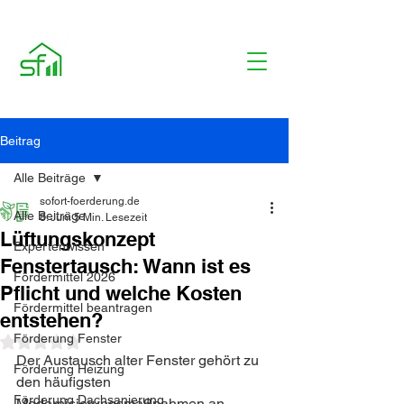
Beitrag
Alle Beiträge
sofort-foerderung.de
Alle Beiträge
8. Juni
5 Min. Lesezeit
Lüftungskonzept
Expertenwissen
Fenstertausch: Wann ist es
Fördermittel 2026
Pflicht und welche Kosten
Fördermittel beantragen
entstehen?
Förderung Fenster
Mit NaN von 5 Sternen bewertet.
Der Austausch alter Fenster gehört zu 
Förderung Heizung
den häufigsten 
Förderung Dachsanierung
Modernisierungsmaßnahmen an 