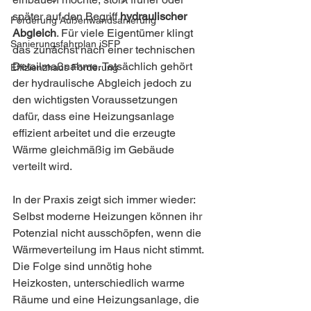
später auf den Begriff 
hydraulischer 
Förderung Außenwandsanierung
Abgleich
. Für viele Eigentümer klingt 
Sanierungsfahrplan iSFP
das zunächst nach einer technischen 
Detailmaßnahme. Tatsächlich gehört 
Effizienzhaus Förderung
der hydraulische Abgleich jedoch zu 
den wichtigsten Voraussetzungen 
dafür, dass eine Heizungsanlage 
effizient arbeitet und die erzeugte 
Wärme gleichmäßig im Gebäude 
verteilt wird.
In der Praxis zeigt sich immer wieder: 
Selbst moderne Heizungen können ihr 
Potenzial nicht ausschöpfen, wenn die 
Wärmeverteilung im Haus nicht stimmt. 
Die Folge sind unnötig hohe 
Heizkosten, unterschiedlich warme 
Räume und eine Heizungsanlage, die 