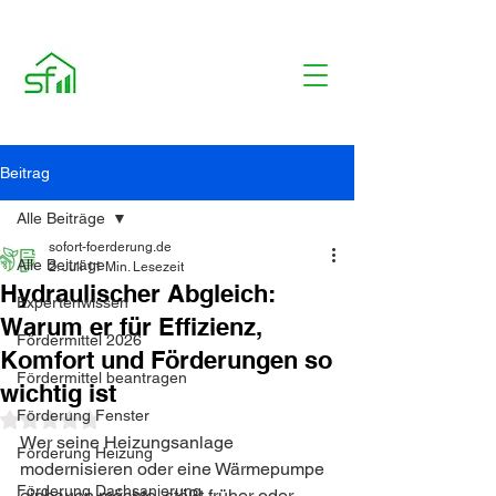
Beitrag
Alle Beiträge
sofort-foerderung.de
Alle Beiträge
2. Juli
11 Min. Lesezeit
Hydraulischer Abgleich:
Expertenwissen
Warum er für Effizienz,
Fördermittel 2026
Komfort und Förderungen so
Fördermittel beantragen
wichtig ist
Förderung Fenster
Mit NaN von 5 Sternen bewertet.
Wer seine Heizungsanlage 
Förderung Heizung
modernisieren oder eine Wärmepumpe 
Förderung Dachsanierung
einbauen möchte, stößt früher oder 