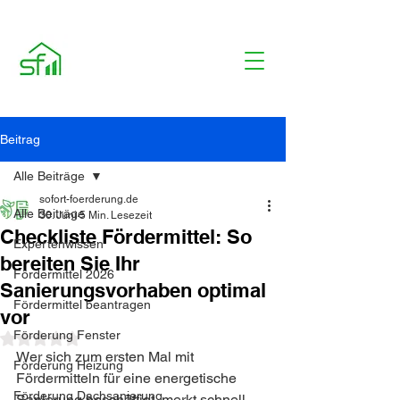
Beitrag
Alle Beiträge
sofort-foerderung.de
Alle Beiträge
30. Juni
5 Min. Lesezeit
Checkliste Fördermittel: So
Expertenwissen
bereiten Sie Ihr
Fördermittel 2026
Sanierungsvorhaben optimal
Fördermittel beantragen
vor
Förderung Fenster
Mit NaN von 5 Sternen bewertet.
Wer sich zum ersten Mal mit 
Förderung Heizung
Fördermitteln für eine energetische 
Förderung Dachsanierung
Sanierung beschäftigt, merkt schnell, 