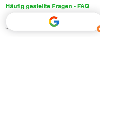
Häufig gestellte Fragen - FAQ
Was ist eine Fördermittel Checkliste?
Eine Fördermittel Checkliste ist eine 
praktische Übersicht, mit der Sie alle 
wichtigen Informationen und 
Unterlagen für eine geplante 
energetische Sanierung sammeln 
können. Sie hilft dabei, die 
Vorbereitung zu strukturieren und den 
Überblick über den gesamten Ablauf 
zu behalten.
Wann sollte ich mich mit 
Fördermitteln beschäftigen?
Welche Unterlagen sind besonders 