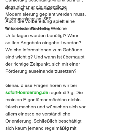
dass nicht nur die eigentliche 
Förderung Außenwandsanierung
Modernisierung geplant werden muss. 
Sanierungsfahrplan iSFP
Auch die Vorbereitung spielt eine 
entscheidende Rolle. Welche 
Effizienzhaus Förderung
Unterlagen werden benötigt? Wann 
sollten Angebote eingeholt werden? 
Welche Informationen zum Gebäude 
sind wichtig? Und wann ist überhaupt 
der richtige Zeitpunkt, sich mit einer 
Förderung auseinanderzusetzen?
Genau diese Fragen hören wir bei 
sofort-foerderung.de
 regelmäßig. Die 
meisten Eigentümer möchten nichts 
falsch machen und wünschen sich vor 
allem eines: eine verständliche 
Orientierung. Schließlich beschäftigt 
sich kaum jemand regelmäßig mit 