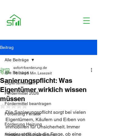
Beitrag
Alle Beiträge
sofort-foerderung.de
Alle Beiträge
16. Juni
5 Min. Lesezeit
Sanierungspflicht: Was
Expertenwissen
Eigentümer wirklich wissen
Fördermittel 2026
müssen
Fördermittel beantragen
Mit NaN von 5 Sternen bewertet.
Die Sanierungspflicht sorgt bei vielen 
Förderung Fenster
Eigentümern, Käufern und Erben von 
Förderung Heizung
Immobilien für Unsicherheit. Immer 
wieder stellt sich die Frage, ob eine 
Förderung Dachsanierung