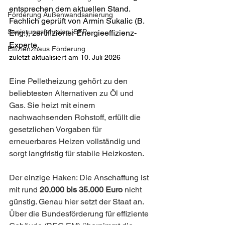
entsprechen dem aktuellen Stand. 
Förderung Außenwandsanierung
Fachlich geprüft von Armin Sukalic (B. 
Sanierungsfahrplan iSFP
Eng.), zertifizierter Energieeffizienz-
Experte.
Effizienzhaus Förderung
zuletzt aktualisiert am 10. Juli 2026
Eine Pelletheizung gehört zu den 
beliebtesten Alternativen zu Öl und 
Gas. Sie heizt mit einem 
nachwachsenden Rohstoff, erfüllt die 
gesetzlichen Vorgaben für 
erneuerbares Heizen vollständig und 
sorgt langfristig für stabile Heizkosten. 
Der einzige Haken: Die Anschaffung ist 
mit rund 
20.000 bis 35.000 Euro
 nicht 
günstig. Genau hier setzt der Staat an. 
Über die Bundesförderung für effiziente 