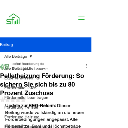
Beitrag
Alle Beiträge
sofort-foerderung.de
Alle Beiträge
7. Juli
11 Min. Lesezeit
Pelletheizung Förderung: So
Expertenwissen
sichern Sie sich bis zu 80
Fördermittel 2026
Prozent Zuschuss
Fördermittel beantragen
Mit NaN von 5 Sternen bewertet.
Update zur BEG-Reform:
 Dieser 
Förderung Fenster
Beitrag wurde vollständig an die neuen 
Förderung Heizung
Förderbedingungen angepasst. Alle 
Fördersätze, Boni und Höchstbeträge 
Förderung Dachsanierung