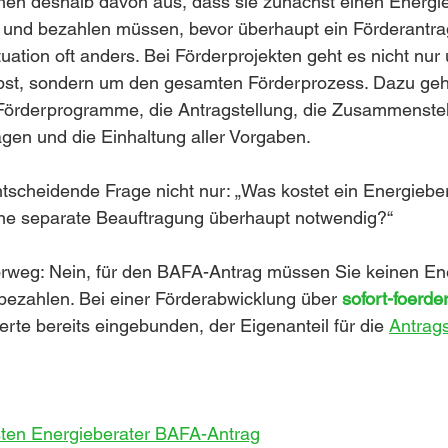
hen deshalb davon aus, dass sie zunächst einen Energie
 und bezahlen müssen, bevor überhaupt ein Förderantrag
ituation oft anders. Bei Förderprojekten geht es nicht nur
bst, sondern um den gesamten Förderprozess. Dazu geh
örderprogramme, die Antragstellung, die Zusammenstel
lagen und die Einhaltung aller Vorgaben.
ntscheidende Frage nicht nur: „Was kostet ein Energieber
eine separate Beauftragung überhaupt notwendig?“
orweg: Nein, für den BAFA-Antrag müssen Sie keinen Ene
bezahlen. Bei einer Förderabwicklung über 
sofort-foerde
erte bereits eingebunden, der Eigenanteil für die 
Antrags
osten Energieberater BAFA-Antrag