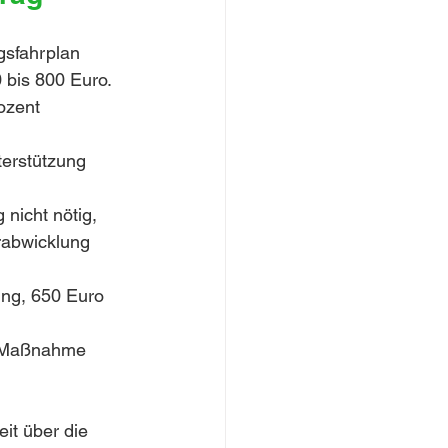
gsfahrplan 
 bis 800 Euro.
ozent 
terstützung 
nicht nötig, 
rabwicklung 
lung, 650 Euro 
r Maßnahme 
eit über die 