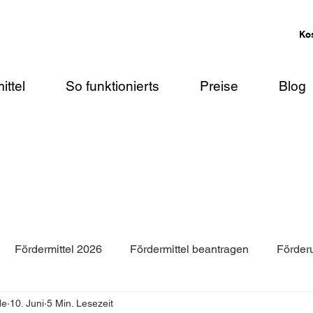
Ko
ittel
So funktionierts
Preise
Blog
Fördermittel 2026
Fördermittel beantragen
Förder
de
10. Juni
5 Min. Lesezeit
rung Dachsanierung
Förderung Außenwandsanierung