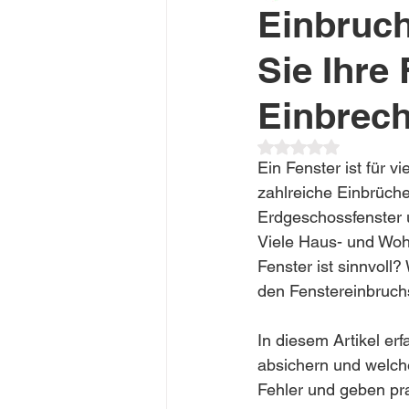
Einbruch
Sie Ihre
Effizienzhaus Förderung
Einbrec
Mit NaN von 5 Ster
Ein Fenster ist für v
zahlreiche Einbrüche
Erdgeschossfenster u
Viele Haus- und Woh
Fenster ist sinnvoll
den Fenstereinbruch
In diesem Artikel er
absichern und welch
Fehler und geben pr