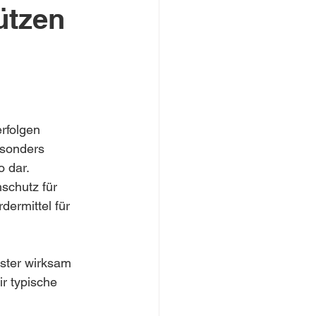
ützen
rfolgen 
esonders 
o dar.
schutz für 
ermittel für 
nster wirksam 
r typische 