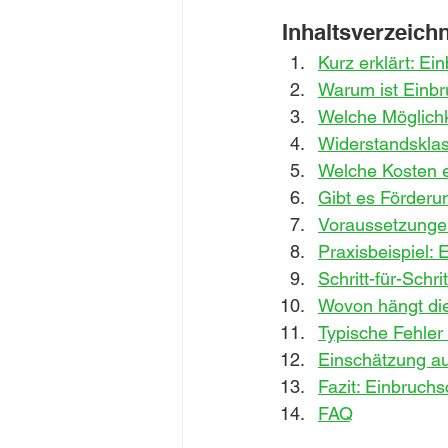
Inhaltsverzeich
Kurz erklärt: Ei
Warum ist Einbr
Welche Möglichk
Widerstandsklas
Welche Kosten e
Gibt es Förder
Voraussetzunge
Praxisbeispiel: 
Schritt-für-Schr
Wovon hängt die
Typische Fehler
Einschätzung au
Fazit: Einbruchs
FAQ