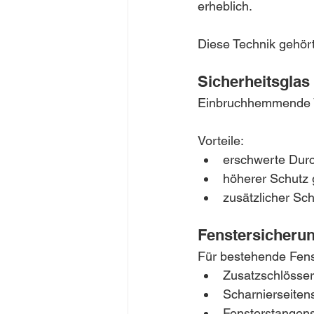
erheblich.
Diese Technik gehö
Sicherheitsglas
Einbruchhemmende V
Vorteile:
erschwerte Dur
höherer Schutz
zusätzlicher Sc
Fenstersicheru
Für bestehende Fens
Zusatzschlösser
Scharnierseiten
Fensterstangen