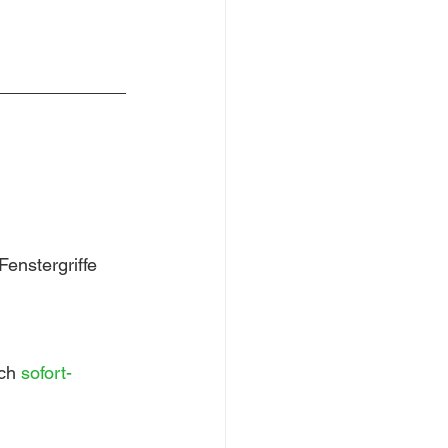
nstergriffe 
ch
 sofort-