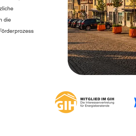
zliche
n die
 Förderprozess