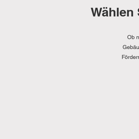
Wählen 
Ob n
Gebäud
Förder