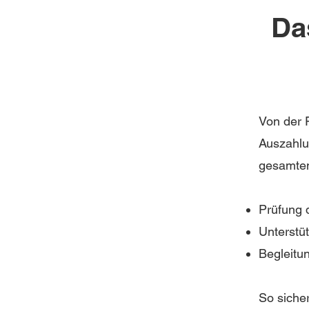
Da
Von der F
Auszahlu
gesamten
Prüfung d
Unterstü
Begleitu
So siche