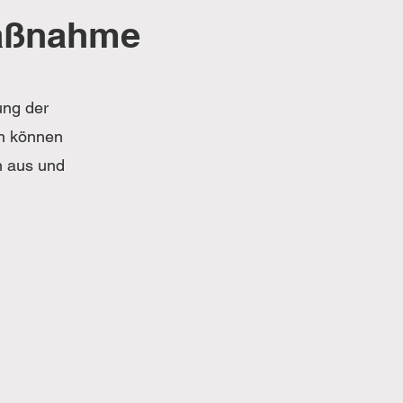
Maßnahme
ung der
n können
h aus und