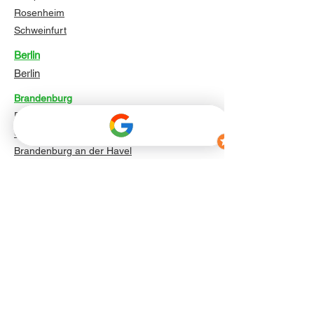
Rosenheim
Schweinfurt
Berlin
Berlin
Brandenburg
Potsdam
Cottbus
Brandenburg an der Havel
Frankfurt (Oder)
Oranienburg
Falkensee
Bernau bei Berlin
Königs Wusterhausen
Eberswalde
Fürstenwalde/Spree
Bremen