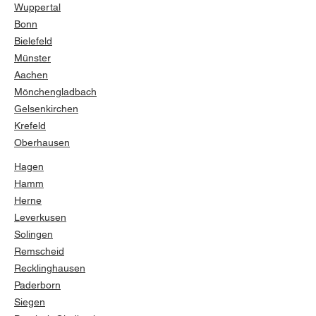
Wuppertal
Bonn
Bielefeld
Münster
Aachen
Mönchengladbach
Gelsenkirchen
Krefeld
Oberhausen
Hagen
Hamm
Herne
Leverkusen
Solingen
Remscheid
Recklinghausen
Paderborn
Siegen