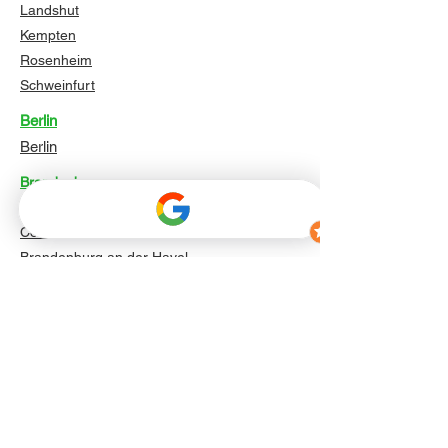
Landshut
Kempten
Rosenheim
Schweinfurt
Berlin
Berlin
Brandenburg
Potsdam
Cottbus
Brandenburg an der Havel
Frankfurt (Oder)
Oranienburg
Falkensee
Bernau bei Berlin
Königs Wusterhausen
Eberswalde
Fürstenwalde/Spree