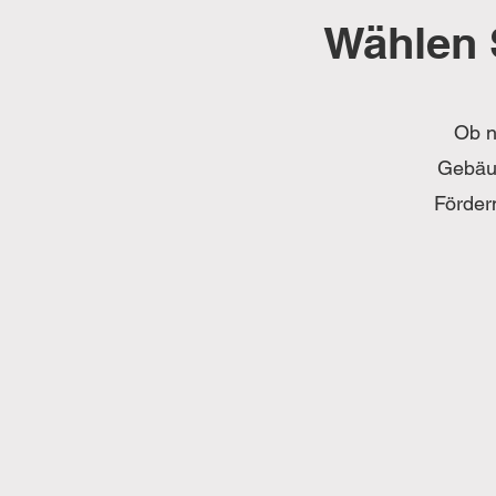
Wählen 
Ob n
Gebäud
Förder