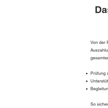
Da
Von der F
Auszahlu
gesamten
Prüfung d
Unterstü
Begleitu
So siche