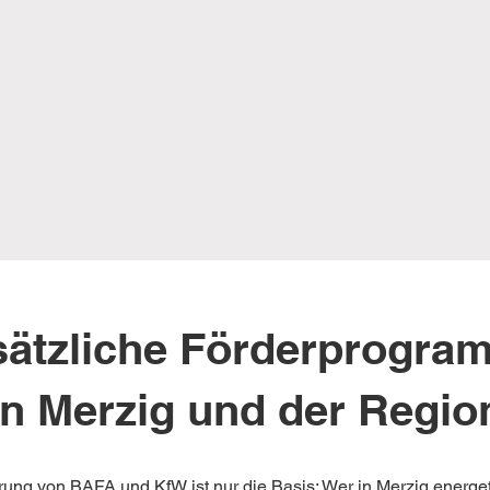
sätzliche Förderprogra
in Merzig und der Regio
rung von BAFA und KfW ist nur die Basis: Wer in Merzig energe