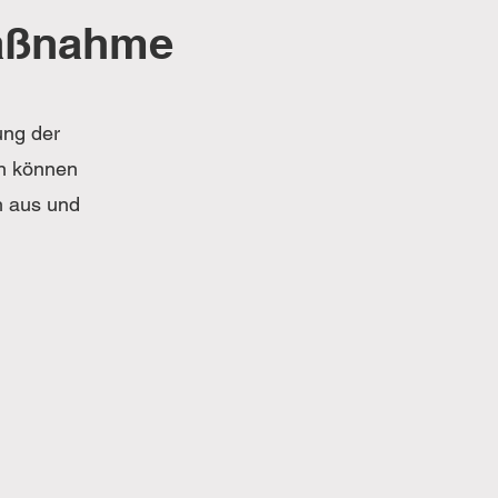
Maßnahme
ung der
n können
h aus und