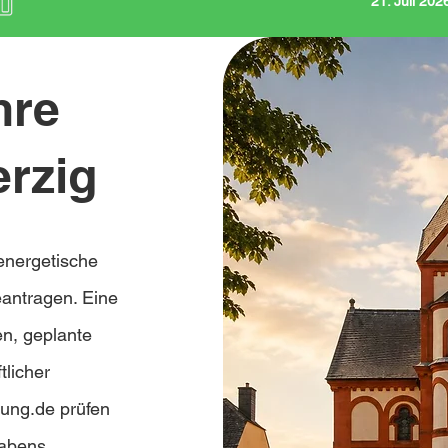
21. Juli 20
hre
erzig
energetische
antragen. Eine
en, geplante
tlicher
rung.de prüfen
habens,