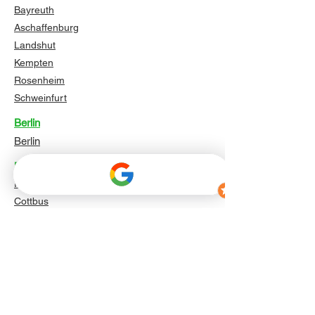
Bayreuth
Aschaffenburg
Landshut
Kempten
Rosenheim
Schweinfurt
Berlin
Berlin
Brandenburg
Potsdam
Cottbus
Brandenburg an der Havel
Frankfurt (Oder)
Oranienburg
Falkensee
Bernau bei Berlin
Königs Wusterhausen