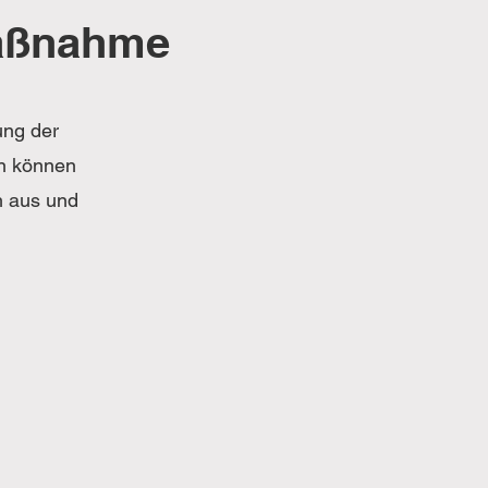
Maßnahme
ung der
n können
h aus und