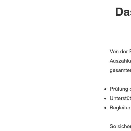
Da
Von der F
Auszahlu
gesamten
Prüfung d
Unterstü
Begleitu
So siche