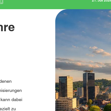
21. Juli 20
hre
edenen
nisierungen
g kann dabei
ezielt zu