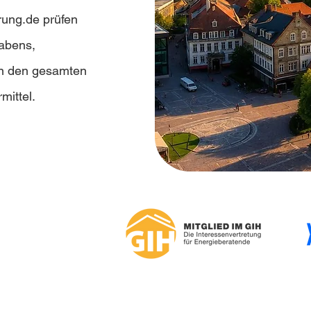
rung.de prüfen
habens,
en den gesamten
mittel.