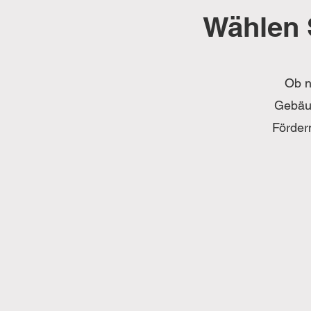
Wählen 
Ob n
Gebäud
Förder