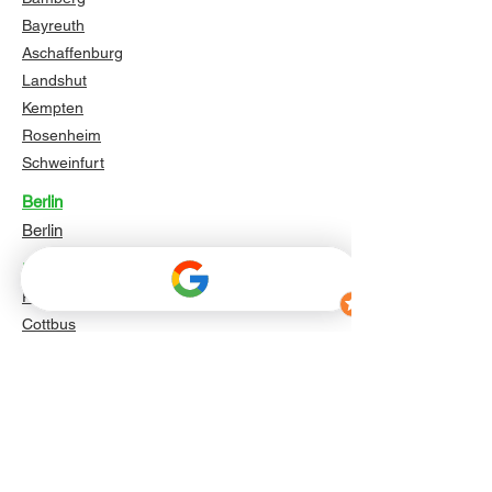
Bayreuth
Aschaffenburg
Landshut
Kempten
Rosenheim
Schweinfurt
Berlin
Berlin
Brandenburg
Potsdam
Cottbus
Brandenburg an der Havel
Frankfurt (Oder)
Oranienburg
Falkensee
Bernau bei Berlin
Königs Wusterhausen