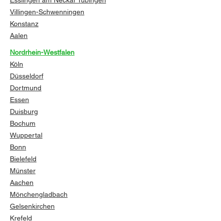
Esslingen am Neckar
Tübingen
Villingen-Schwenningen
Konstanz
Aalen
Nordrhein-Westfalen
Köln
Düsseldorf
Dortmund
Essen
Duisburg
Bochum
Wuppertal
Bonn
Bielefeld
Münster
Aachen
Mönchengladbach
Gelsenkirchen
Krefeld