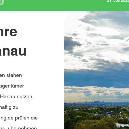
21. Juli 20
hre
anau
en stehen
Eigentümer
n Hanau nutzen,
haltig zu
ung.de prüfen die
bens, übernehmen