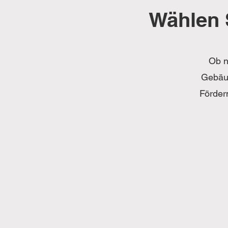
Wählen 
Ob n
Gebäud
Förder