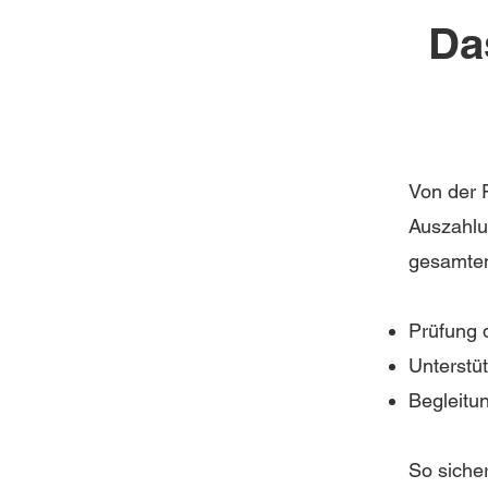
Da
Von der F
Auszahlu
gesamten
Prüfung d
Unterstü
Begleitu
So siche