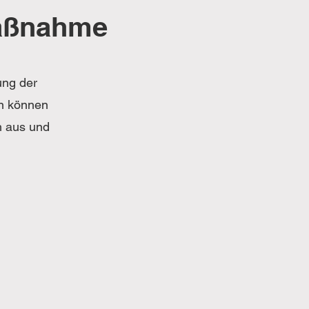
Maßnahme
ung der
n können
h aus und