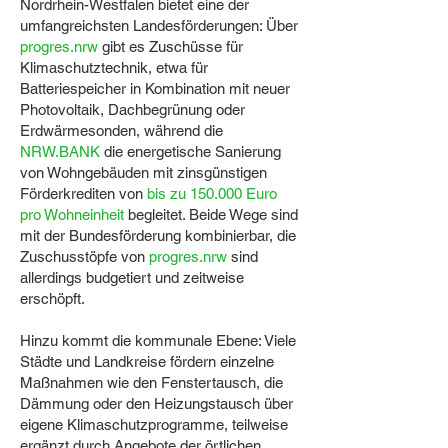
Nordrhein-Westfalen bietet eine der
umfangreichsten Landesförderungen: Über
progres.nrw
gibt es Zuschüsse für
Klimaschutztechnik, etwa für
Batteriespeicher in Kombination mit neuer
Photovoltaik, Dachbegrünung oder
Erdwärmesonden, während die
NRW.BANK
die energetische Sanierung
von Wohngebäuden mit zinsgünstigen
Förderkrediten von
bis zu 150.000 Euro
pro Wohneinheit
begleitet. Beide Wege sind
mit der Bundesförderung kombinierbar, die
Zuschusstöpfe von
progres.nrw
sind
allerdings budgetiert und zeitweise
erschöpft.
Hinzu kommt die kommunale Ebene: Viele
Städte und Landkreise fördern einzelne
Maßnahmen wie den Fenstertausch, die
Dämmung oder den Heizungstausch über
eigene Klimaschutzprogramme, teilweise
ergänzt durch Angebote der örtlichen