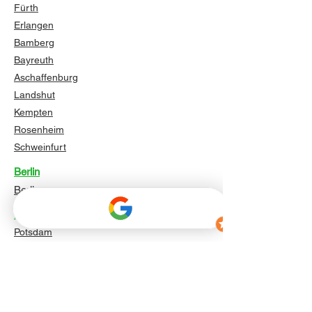
Fürth
Erlangen
Bamberg
Bayreuth
Aschaffenburg
Landshut
Kempten
Rosenheim
Schweinfurt
Berlin
Berlin
Brandenburg
Potsdam
Cottbus
Brandenburg an der Havel
Frankfurt (Oder)
Oranienburg