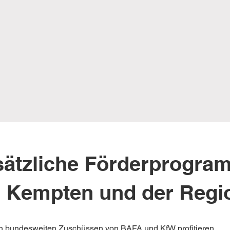
sätzliche Förderprogra
n Kempten und der Regi
 bundesweiten Zuschüssen von BAFA und KfW profitieren