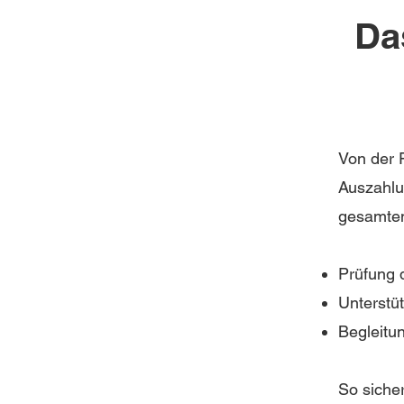
Da
Von der F
Auszahlu
gesamten
Prüfung d
Unterstü
Begleitu
So siche