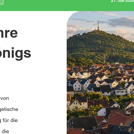
21. Juli 20
hre
önigs
 von
getische
 für die
 die