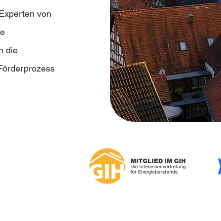
e Experten von
he
n die
 Förderprozess