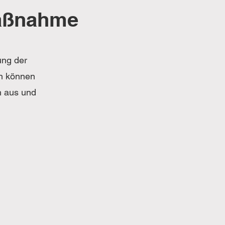
Maßnahme
ung der
n können
h aus und