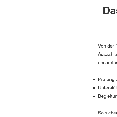
Da
Von der F
Auszahlu
gesamten
Prüfung d
Unterstü
Begleitu
So siche