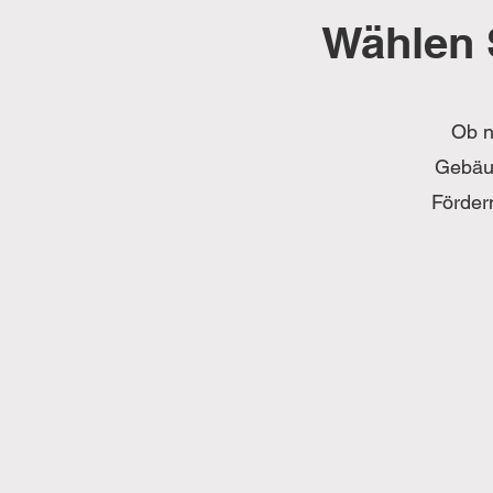
Wählen 
Ob n
Gebäud
Förder