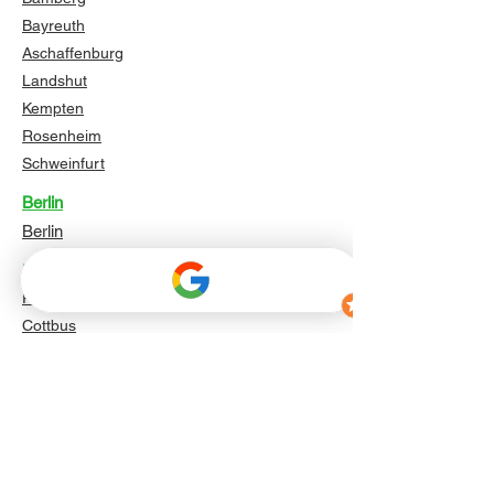
Bayreuth
Aschaffenburg
Landshut
Kempten
Rosenheim
Schweinfurt
Berlin
Berlin
Brandenburg
Potsdam
Cottbus
Brandenburg an der Havel
Frankfurt (Oder)
Oranienburg
Falkensee
Bernau bei Berlin
Königs Wusterhausen