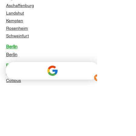
Aschaffenburg
Landshut
Kempten
Rosenheim
Schweinfurt
Berlin
Berlin
Brandenburg
Potsdam
Cottbus
Brandenburg an der Havel
Frankfurt (Oder)
Oranienburg
Falkensee
Bernau bei Berlin
Königs Wusterhausen
Eberswalde