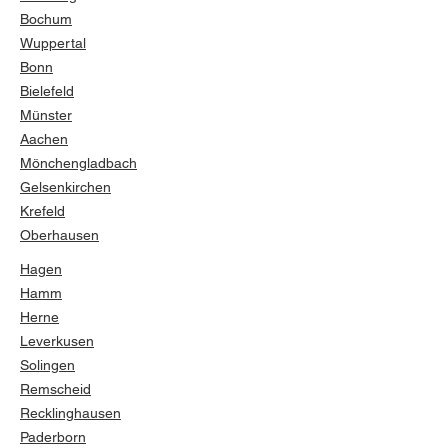
Bochum
Wuppertal
Bonn
Bielefeld
Münster
Aachen
Mönchengladbach
Gelsenkirchen
Krefeld
Oberhausen
Hagen
Hamm
Herne
Leverkusen
Solingen
Remscheid
Recklinghausen
Paderborn