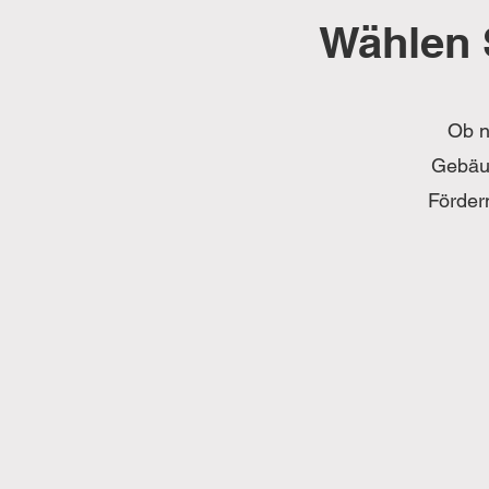
Wählen 
Ob n
Gebäud
Förder