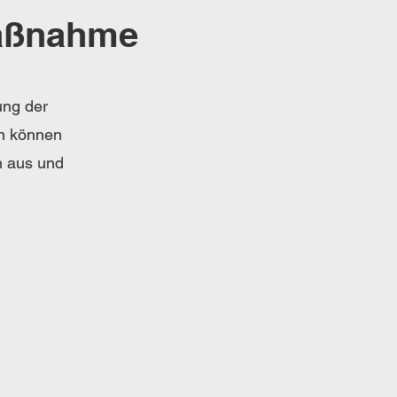
Maßnahme
ung der
n können
h aus und