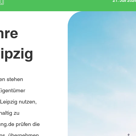
21. Juli 20
hre
ipzig
en stehen
Eigentümer
Leipzig nutzen,
haltig zu
ung.de prüfen die
bens, übernehmen