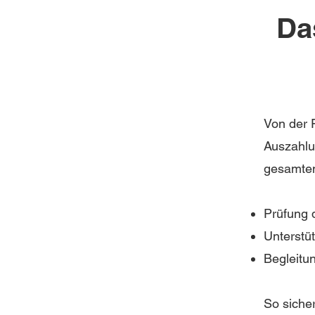
Da
Von der F
Auszahlu
gesamten
Prüfung d
Unterstü
Begleitu
So siche