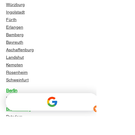
Würzburg
Ingolstadt
Fürth
Erlangen
Bamberg
Bayreuth
Aschaffenburg
Landshut
Kempten
Rosenheim
Schweinfurt
Berlin
Berlin
Brandenburg
Potsdam
Cottbus
Brandenburg an der Havel