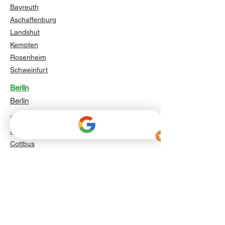
Bayreuth
Aschaffenburg
Landshut
Kempten
Rosenheim
Schweinfurt
Berlin
Berlin
Brandenburg
Potsdam
Cottbus
Brandenburg an der Havel
Frankfurt (Oder)
Oranienburg
Falkensee
Bernau bei Berlin
Königs Wusterhausen